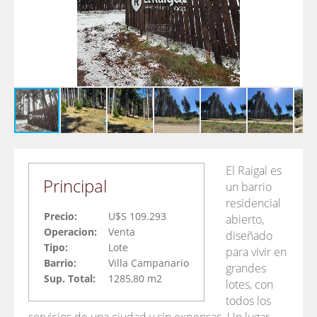
El Raigal es
Principal
un barrio
residencial
Precio:
U$S 109.293
abierto,
Operacion:
Venta
diseñado
Tipo:
Lote
para vivir en
Barrio:
Villa Campanario
grandes
Sup. Total:
1285,80 m2
lotes, con
todos los