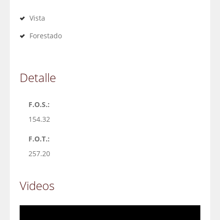
Vista
Forestado
Detalle
F.O.S.:
154.32
F.O.T.:
257.20
Videos