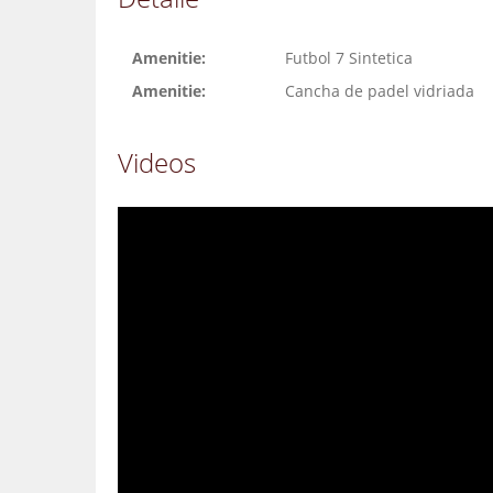
Amenitie:
Futbol 7 Sintetica
Amenitie:
Cancha de padel vidriada
Videos