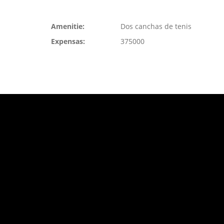
Amenitie:
Dos canchas de tenis
Expensas:
375000