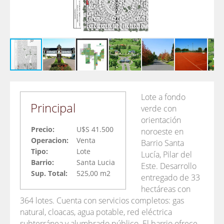
Lote a fondo
Principal
verde con
orientación
Precio:
U$S 41.500
noroeste en
Operacion:
Venta
Barrio Santa
Tipo:
Lote
Lucía, Pilar del
Barrio:
Santa Lucia
Este. Desarrollo
Sup. Total:
525,00 m2
entregado de 33
hectáreas con
364 lotes. Cuenta con servicios completos: gas
natural, cloacas, agua potable, red eléctrica
subterránea y alumbrado público. El barrio ofrece