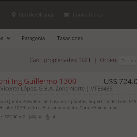
Red de Oficinas
Contactenos
os
Patagonia
Tasaciones
Cant. propiedades:
3621
|
Orden:
Destaca
ni Ing.Guillermo 1300
U$S 724.
 Vicente López, G.B.A. Zona Norte | VTE3435
ona Quinta Presidencial. Casa en 2 plantas. Superficie del Lote: 519
l Lote: 10,39 metros. Estacionamiento: Garaje 5 vehiculos ...
e:
322,00 m2
4
4