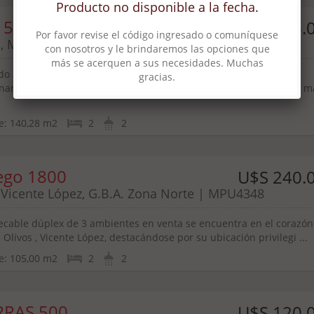
 5th St #1609 0
U$S 635.
l, Miami, Florida | EMP5209
o a una de las direcciones más exclusivas de Brickell: un
ante loft de dos niveles en Brickell on the River South Tower, la m
e:
140,28 m2
2
2
ego 1800
U$S 240.
, Vicente López, G.B.A. Zona Norte | MPU4348
ecable dúplex de 3 ambientes en venta se encuentra en el corazón
 Olivos , Vicente López, destacándose por su ubicación privilegi ...
e:
105,00 m2
2
2
RAS 500
U$S 120.