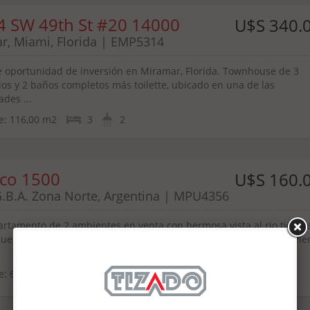
4 SW 49th St #20 14000
U$S 340.
r, Miami, Florida | EMP5314
e oportunidad de inversión en Miramar, Florida. Townhouse de 3
ios y 2 baños completos más toilette, ubicado en una de las
des ...
e:
116,00 m2
3
2
nco 1500
U$S 160.
G.B.A. Zona Norte, Argentina | MPU4356
artamento de 2 ambientes en venta con hermosa vista al rio tigre, 
uesta que combina diseño contemporáneo, amplitud y una excele
e:
65,70 m2
1
2