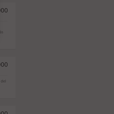
000
ás
000
 del
000