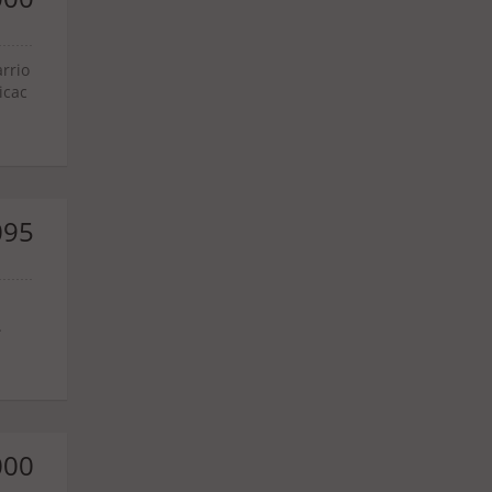
rrio
icac
095
.
000