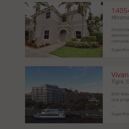
1405
Mirama
Excelent
dormitor
comunida
Superfici
Viva
Tigre, 
Este dep
una prop
...
Superfici