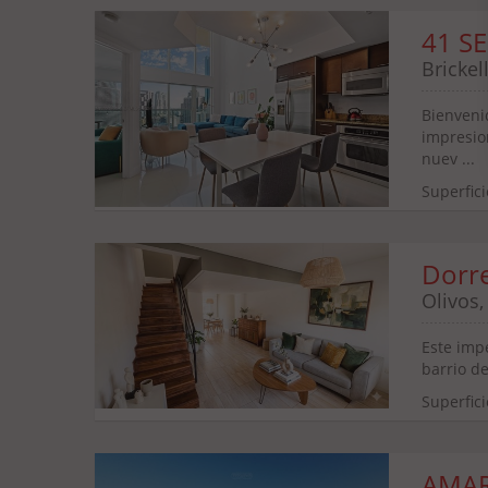
41 SE
Brickel
Bienvenid
impresion
nuev ...
Superfici
Dorr
Olivos
Este imp
barrio de
Superfici
AMAR