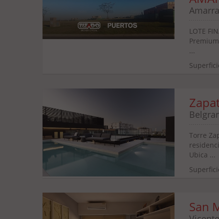
Amarra
LOTE FIN
Premium 
...
Superfici
Zapa
Belgran
Torre Za
residenc
Ubica ...
Superfici
San M
Vicent