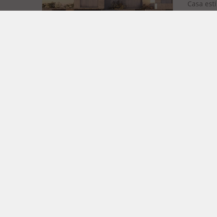
Casa est
laterales
Superfici
18683
North 
Impresio
una excl
Superfici
Vuelt
Núñez,
Vuelta d
proyecto