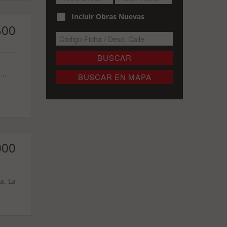
Incluir Obras Nuevas
500
..
000
a. La