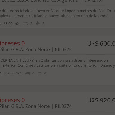
 dúplex reciclado a nuevo en Vicente López, a metros del Vial Cost
plex totalmente reciclado a nuevo, ubicado en una de las zona ...
e:
63,00 m2
2
2
ipreses 0
U$S 600.
 Pilar, G.B.A. Zona Norte | PIL0375
ERNA EN TILBURY, en 2 plantas con gran diseño integrando el
al exterior. Con Cine / Escritorio en suite o 4to dormitorio. . Diseño y 
e:
862,00 m2
4
4
ipreses 0
U$S 920.
 Pilar, G.B.A. Zona Norte | PIL0374