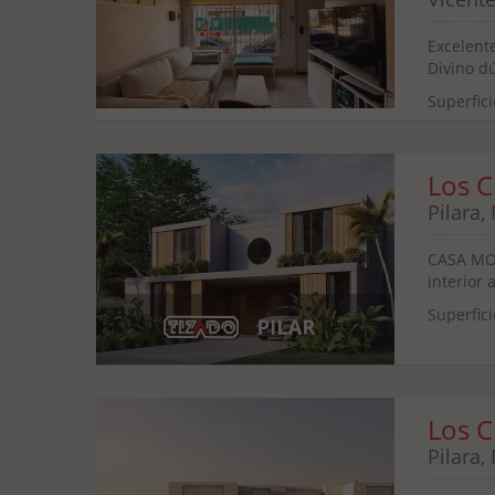
Excelente
Divino dú
Superfici
Los C
Pilara,
CASA MOD
interior 
Superfici
Los C
Pilara,