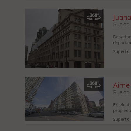
Juan
Puerto
Departame
departam
Superfici
Aime
Puerto
Excelent
propiedad
Superfici