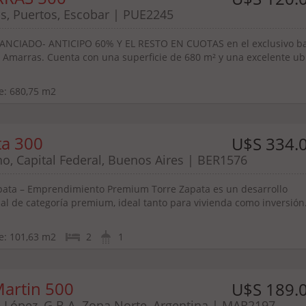
s, Puertos, Escobar | PUE2245
ANCIADO- ANTICIPO 60% Y EL RESTO EN CUOTAS en el exclusivo ba
Amarras. Cuenta con una superficie de 680 m² y una excelente ub
e:
680,75 m2
ta 300
U$S 334.
o, Capital Federal, Buenos Aires | BER1576
pata – Emprendimiento Premium Torre Zapata es un desarrollo
ial de categoría premium, ideal tanto para vivienda como inversión
e:
101,63 m2
2
1
artin 500
U$S 189.
e López, G.B.A. Zona Norte, Argentina | MAR2197