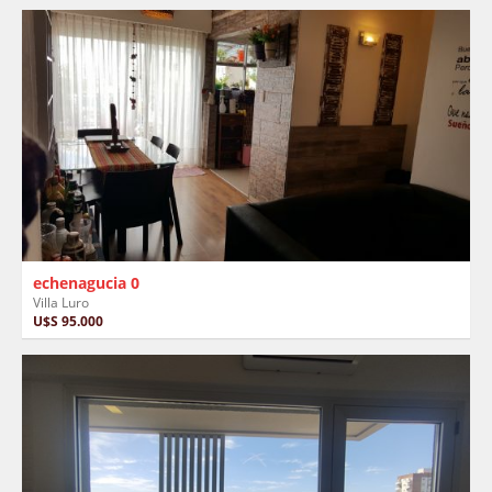
echenagucia 0
Villa Luro
U$S 95.000