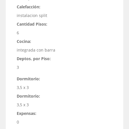
Calefacción:
instalacion split
Cantidad Pisos:
6
Cocina:
integrada con barra
Deptos. por Piso:
3
Dormitorio:
3,5 x 3
Dormitorio:
3,5 x 3
Expensas:
0