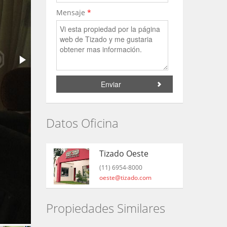
Mensaje
*
Datos Oficina
Tizado Oeste
(11) 6954-8000
oeste@tizado.com
Propiedades Similares