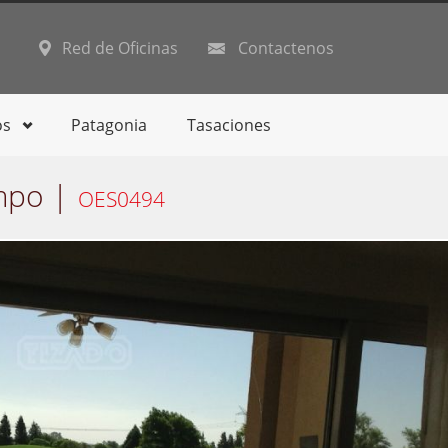
Red de Oficinas
Contactenos
os
Patagonia
Tasaciones
mpo |
OES0494