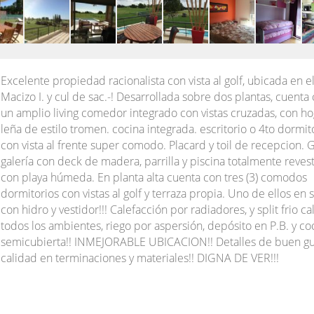
Excelente propiedad racionalista con vista al golf, ubicada en e
Macizo I. y cul de sac.-! Desarrollada sobre dos plantas, cuenta
un amplio living comedor integrado con vistas cruzadas, con ho
leña de estilo tromen. cocina integrada. escritorio o 4to dormit
con vista al frente super comodo. Placard y toil de recepcion. 
galería con deck de madera, parrilla y piscina totalmente reves
con playa húmeda. En planta alta cuenta con tres (3) comodos
dormitorios con vistas al golf y terraza propia. Uno de ellos en s
con hidro y vestidor!!! Calefacción por radiadores, y split frio ca
todos los ambientes, riego por aspersión, depósito en P.B. y c
semicubierta!! INMEJORABLE UBICACION!! Detalles de buen gu
calidad en terminaciones y materiales!! DIGNA DE VER!!!