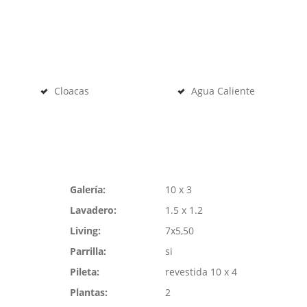
Cloacas
Agua Caliente
Galería:
10 x 3
Lavadero:
1.5 x 1.2
Living:
7x5,50
Parrilla:
si
Pileta:
revestida 10 x 4
Plantas:
2