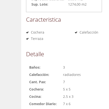
Sup. Lote:
1274,00 m2
Caracteristica
Cochera
Calefacción
Terraza
Detalle
Baños:
3
Calefacción:
radiadores
Cant. Pax:
7
Cochera:
5 x 5
Cocina:
2.5 x 3
Comedor Diario:
7 x 6