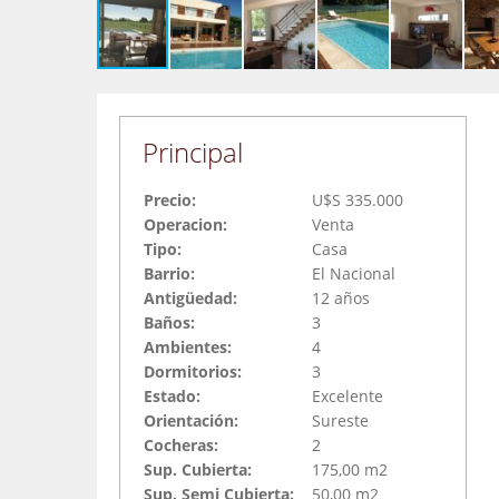
Principal
Precio:
U$S 335.000
Operacion:
Venta
Tipo:
Casa
Barrio:
El Nacional
Antigüedad:
12 años
Baños:
3
Ambientes:
4
Dormitorios:
3
Estado:
Excelente
Orientación:
Sureste
Cocheras:
2
Sup. Cubierta:
175,00 m2
Sup. Semi Cubierta:
50,00 m2