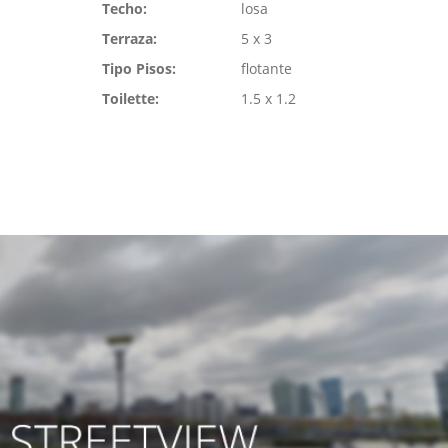
Techo:
losa
Terraza:
5 x 3
Tipo Pisos:
flotante
Toilette:
1.5 x 1.2