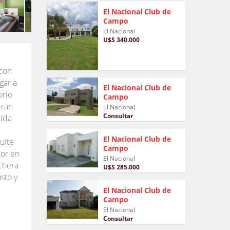
El Nacional Club de
Campo
El Nacional
U$S 340.000
l
 con
gar a
El Nacional Club de
orio
Campo
Gran
El Nacional
Consultar
tida
El Nacional Club de
uite
Campo
lor en
El Nacional
ochera
U$S 285.000
sto y
El Nacional Club de
Campo
El Nacional
Consultar