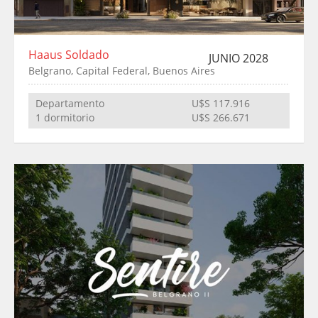
Haaus Soldado
JUNIO 2028
Belgrano, Capital Federal, Buenos Aires
Departamento
U$S 117.916
1 dormitorio
U$S 266.671