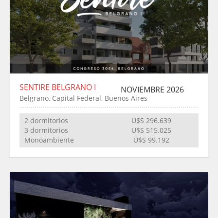
SENTIRE BELGRANO I
NOVIEMBRE 2026
Belgrano, Capital Federal, Buenos Aires
2 dormitorios
U$S 296.639
3 dormitorios
U$S 515.025
Monoambiente
U$S 99.192