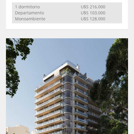
1 dormitorio
U$S 216.000
Departamento
U$S 103.000
Monoambiente
U$S 128.000