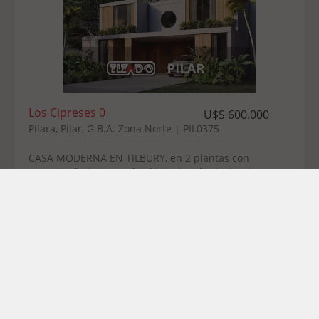
Los Cipreses 0
U$S 600.000
Pilara, Pilar, G.B.A. Zona Norte | PIL0375
CASA MODERNA EN TILBURY, en 2 plantas con
gran diseño integrando el interior al exterior. Con
Cine / Escritorio en suite o 4to dormitorio. . Diseño
y ...
Superficie:
862,00 m2
4
4