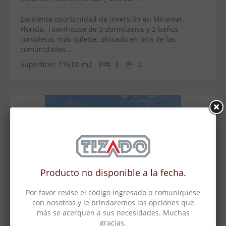
Excelente oportunidad de inversión en Miramar,
Florida. Townhouse de 3 dormitorios y 2 baños
completos más toilette, ubicado en una de las
comunidades ...
Superficie:
116,00 m2
3
2
Vivanco 1500
U$S 160.000
Tigre, G.B.A. Zona Norte, Argentina | MPU4356