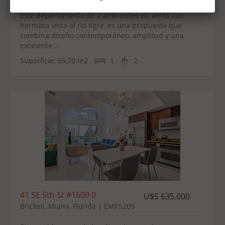
Este departamento de 2 ambientes en venta con
hermosa vista al rio tigre, es una propuesta que
combina diseño contemporáneo, amplitud y una
excelente ...
Superficie:
65,70 m2
1
2
41 SE 5th St #1609 0
U$S 635.000
Brickell, Miami, Florida | EMP5209